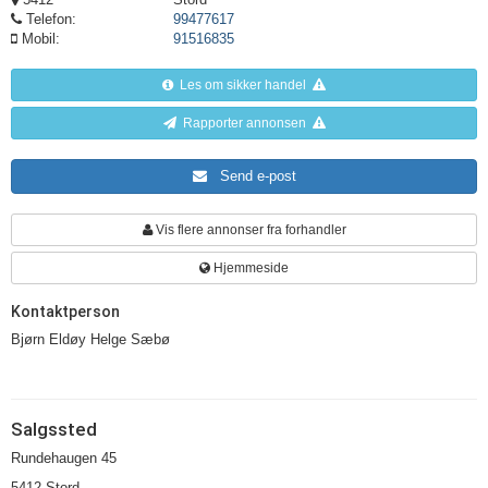
Telefon:
99477617
Mobil:
91516835
Les om sikker handel
Rapporter annonsen
Send e-post
Vis flere annonser fra forhandler
Hjemmeside
Kontaktperson
Bjørn Eldøy Helge Sæbø
Salgssted
Rundehaugen 45
5412 Stord