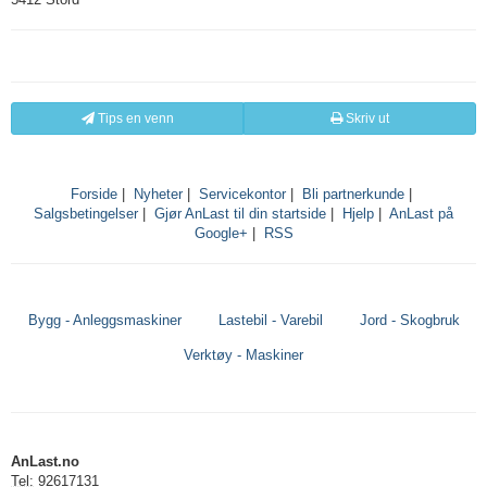
Tips en venn
Skriv ut
Forside
|
Nyheter
|
Servicekontor
|
Bli partnerkunde
|
Salgsbetingelser
|
Gjør AnLast til din startside
|
Hjelp
|
AnLast på
Google+
|
RSS
Bygg - Anleggsmaskiner
Lastebil - Varebil
Jord - Skogbruk
Verktøy - Maskiner
AnLast.no
Tel:
92617131