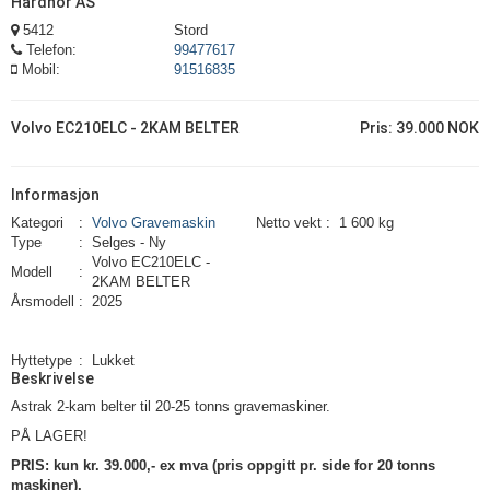
Hardnor AS
5412
Stord
Telefon:
99477617
Mobil:
91516835
Volvo EC210ELC - 2KAM BELTER
Pris:
39.000 NOK
Informasjon
Kategori
:
Volvo Gravemaskin
Netto vekt
:
1 600 kg
Type
:
Selges - Ny
Volvo
EC210ELC -
Modell
:
2KAM BELTER
Årsmodell
:
2025
Hyttetype
:
Lukket
Beskrivelse
Astrak 2-kam belter til 20-25 tonns gravemaskiner.
PÅ LAGER!
PRIS: kun kr. 39.000,- ex mva (pris oppgitt pr. side for 20 tonns
maskiner).