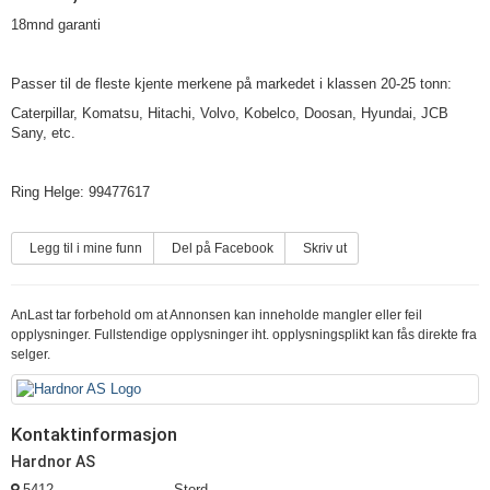
18mnd garanti
Passer til de fleste kjente merkene på markedet i klassen 20-25 tonn:
Caterpillar, Komatsu, Hitachi, Volvo, Kobelco, Doosan, Hyundai, JCB
Sany, etc.
Ring Helge: 99477617
Legg til i mine funn
Del på Facebook
Skriv ut
AnLast tar forbehold om at Annonsen kan inneholde mangler eller feil
opplysninger. Fullstendige opplysninger iht. opplysningsplikt kan fås direkte fra
selger.
Kontaktinformasjon
Hardnor AS
5412
Stord