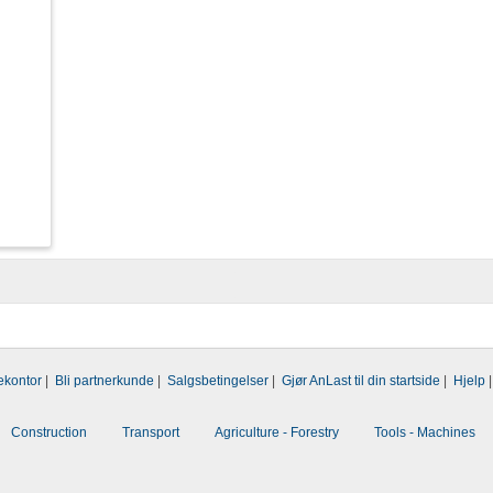
ekontor
|
Bli partnerkunde
|
Salgsbetingelser
|
Gjør AnLast til din startside
|
Hjelp
Construction
Transport
Agriculture - Forestry
Tools - Machines