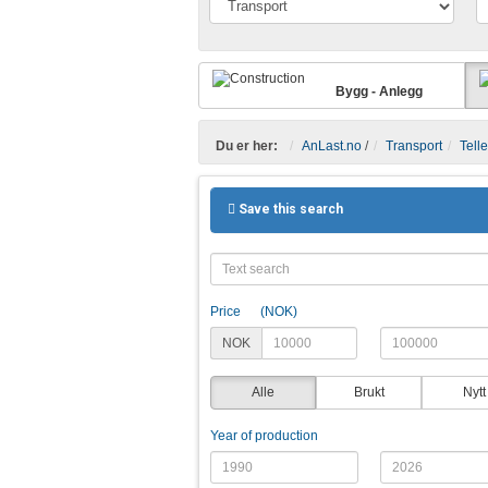
Bygg - Anlegg
Du er her:
AnLast.no
/
Transport
Telle
Save this search
Price
(NOK)
NOK
Alle
Brukt
Nytt
Year of production