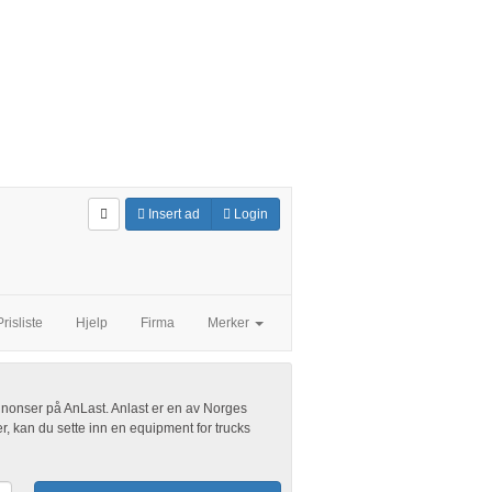
Insert ad
Login
Prisliste
Hjelp
Firma
Merker
 annonser på AnLast. Anlast er en av Norges
r, kan du sette inn en equipment for trucks