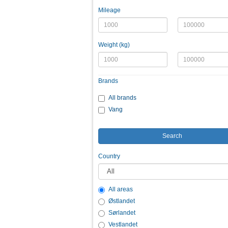
Mileage
Weight (kg)
Brands
All brands
Vang
Search
Country
All areas
Østlandet
Sørlandet
Vestlandet