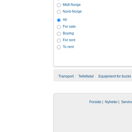
Midt-Norge
Nord-Norge
All
For sale
Buying
For rent
To rent
Transport
Tellefsdal
Equipment for trucks
Forside
|
Nyheter
|
Servic