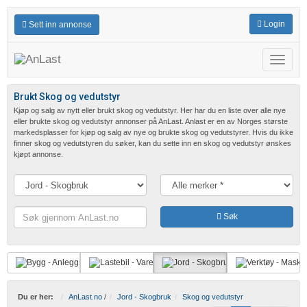
Login
Sett inn annonse
Meny
Brukt Skog og vedutstyr
Kjøp og salg av nytt eller brukt skog og vedutstyr. Her har du en liste over alle nye
eller brukte skog og vedutstyr annonser på AnLast. Anlast er en av Norges største
markedsplasser for kjøp og salg av nye og brukte skog og vedutstyrer. Hvis du ikke
finner skog og vedutstyren du søker, kan du sette inn en skog og vedutstyr ønskes
kjøpt annonse.
Søk
Søk
gjennom
AnLast.no
Du er her:
AnLast.no
/
Jord - Skogbruk
Skog og vedutstyr