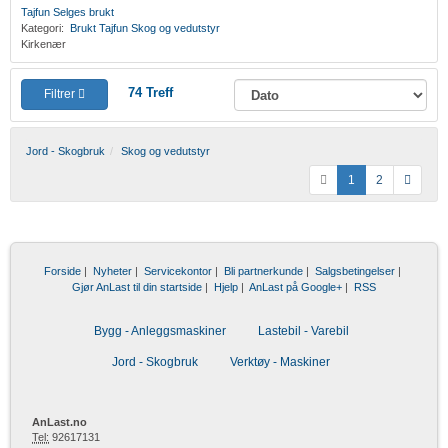
Tajfun
Selges brukt
Kategori:
Brukt
Tajfun
Skog og vedutstyr
Kirkenær
74
Treff
Filtrer
Jord - Skogbruk
Skog og vedutstyr
1
2
Forside
|
Nyheter
|
Servicekontor
|
Bli partnerkunde
|
Salgsbetingelser
|
Gjør AnLast til din startside
|
Hjelp
|
AnLast på Google+
|
RSS
Bygg - Anleggsmaskiner
Lastebil - Varebil
Jord - Skogbruk
Verktøy - Maskiner
AnLast.no
Tel:
92617131