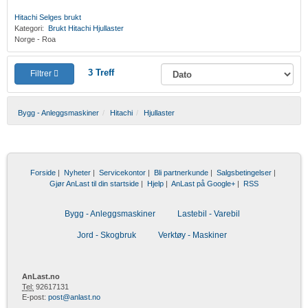
Hitachi
Selges brukt
Kategori:
Brukt
Hitachi
Hjullaster
Norge - Roa
3
Treff
Filtrer
Bygg - Anleggsmaskiner
Hitachi
Hjullaster
Forside
|
Nyheter
|
Servicekontor
|
Bli partnerkunde
|
Salgsbetingelser
|
Gjør AnLast til din startside
|
Hjelp
|
AnLast på Google+
|
RSS
Bygg - Anleggsmaskiner
Lastebil - Varebil
Jord - Skogbruk
Verktøy - Maskiner
AnLast.no
Tel:
92617131
E-post:
post@anlast.no