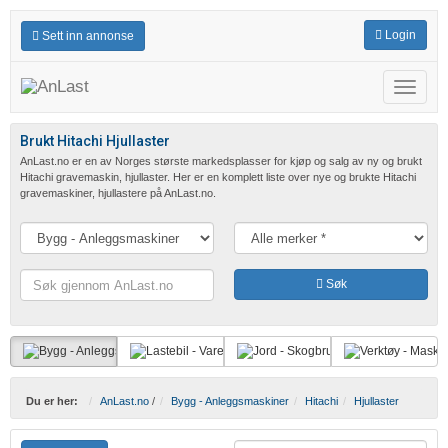
Login
Sett inn annonse
Meny
Brukt Hitachi Hjullaster
AnLast.no er en av Norges største markedsplasser for kjøp og salg av ny og brukt
Hitachi gravemaskin, hjullaster. Her er en komplett liste over nye og brukte Hitachi
gravemaskiner, hjullastere på AnLast.no.
Søk
Søk
gjennom
AnLast.no
Du er her:
AnLast.no
/
Bygg - Anleggsmaskiner
Hitachi
Hjullaster