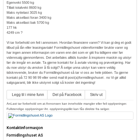
Egenvekt 5500 kg
Tillatt totalvekt 8600 kg
Maks nyttelast 3025 kg
Maks aksellast foran 3400 kg
Maks aksellast bak 5700 kg
177 hk
4249 cm ?
Vi tar forbehold om feil i annonsen. Hvordan finansiere varen? Vi kan gi deg et godt
tilbud på lån eller leasingavtale! Formidlingshuset videreformidler brukte varer og
har ingen annen informasjon om varen enn det som er gitt fra tidligere eier før
videresalg gjennomføres. Det anbefales alltids kunder å inspisere maskin og utstyr
før de inngår en avtale. Ta gjerne kontakt for å avtale visning og prøvekjøring. Har
du noe utstyr du ønsker å få solgt? Å selge unna utstyr kan være veldig
tidskrevende, bruker du Formidlingshuset så tar vi oss av hele jobben. Ta gjerne
kontakt på 72 90 98 99 eller send mail til post(a)formidlingshuset . no Vi gir alltid
salgsgaranti, blir ikke utstyret solgt så koster det ingenting!
Legg til i mine funn
Del på Facebook
Skriv ut
AnLast tar forbehold om at Annonsen kan inneholde mangler eller feil opplysninger.
Fullstendige opplysninger iht. opplysningsplikt kan fås direkte fra selger.
Kontaktinformasjon
Formidlingshuset AS