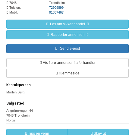
7048
Trondheim
Telefon:
72909899
Mobil:
91857467
Les om sikker handel
Rapporter annonsen
Send e-post
Vis flere annonser fra forhandler
Hjemmeside
Kontaktperson
Morten Berg
Salgssted
Angelltrøvegen 44
7048 Trondheim
Norge
Tips en venn
Skriv ut