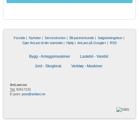
Forside
|
Nyheter
|
Servicekontor
|
Bli partnerkunde
|
Salgsbetingelser
|
Gjør AnLast til din startside
|
Hjelp
|
AnLast på Google+
|
RSS
Bygg - Anleggsmaskiner
Lastebil - Varebil
Jord - Skogbruk
Verktøy - Maskiner
AnLast.no
Tel:
92617131
E-post:
post@anlast.no