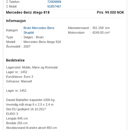
Telefon:
72909899
Mobil:
91857467
Mercedes-Benz Atego 818
Pris:
99.000 NOK
Informasjon
Brukt Mercedes-Benz
Kilometerstand
:
351 258 km
Kategori
:
Skapbil
Motorvolum
:
4249.00 cm³
Type
:
Selges - Brukt
Modell
:
Mercedes-Benz
Atego 818
Årsmodell
:
2007
Beskrivelse
Lagersted: Molde, Møre og Romsdal
Lager nr.: 1452
Euroklasse: Euro 3
Girkasse: Manuell
Lager nr. 1452
Dautel Bakløfter kapasitet 1000 kg
Invendig mål skap 6 x 2,5 x 2,4 m
Sist EU godkjent 16.10.2017
EURO 3
Lengde 845 cm
Bredde 255 cm
Akselavstand til andre aksel 483 cm