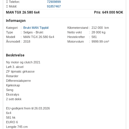
Telefon:
72909899
Mobil:
91857467
MAN TGX 26.580 6x4
Pris:
649.000 NOK
Informasjon
Kategori
:
Brukt MAN Tippbil
Kilometerstand
:
212 000 km
Type
:
Selges - Brukt
Netto vekt
:
28 000 kg
Modell
:
MAN
TGX 26.580 6x4
Hestekrefter
:
581
Årsmodell
:
2018
Motorvolum
:
9999.99 cm³
Beskrivelse
Ny motor og clutch 2021
Løft 3. aksel
ZF tipmatic girkasse
Retarder
Differensialsperre
Kjøleskap
Seng
Ekstralys
2 sett dekk
EU-godkjent frem til 26.03.2026
6x4
581 hk
EURO 6
Lengde 745 cm