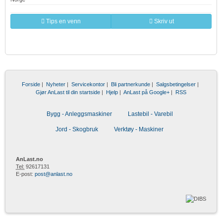
Tips en venn
Skriv ut
Forside
|
Nyheter
|
Servicekontor
|
Bli partnerkunde
|
Salgsbetingelser
|
Gjør AnLast til din startside
|
Hjelp
|
AnLast på Google+
|
RSS
Bygg - Anleggsmaskiner
Lastebil - Varebil
Jord - Skogbruk
Verktøy - Maskiner
AnLast.no
Tel:
92617131
E-post:
post@anlast.no