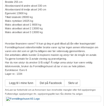
Bredde 255 cm
Akselavstand til andre aksel 330 cm
Akselavstand til tredje aksel 140 cm
Egenvekt 13900 kg
Tillatt totalvekt 28000 kg
Maks nyttelast 14025 kg
Maks aksellast aksel 1 9000 kg
Maks aksellast aksel 2 13000 kg
Maks aksellast aksel 3 13000 kg
Hvordan finansiere varen? Vi kan gi deg et godt tilbud på lån eller leasingavtale!
Formidlingshuset videreformidler brukte varer og har ingen annen informasjon om
varen enn det som er gitt fra tidligere eier før videresalg gjennomføres.
Det anbefales alltids kunder å inspisere maskin og utstyr før de inngår en avtale.
Ta gjerne kontakt for å avtale visning og prøvekjøring.
Har du noe utstyr du ønsker å få solgt? Å selge unna utstyr kan være veldig
tidskrevende, bruker du Formidlingshuset så tar vi oss av hele jobben.
Euroklasse: Euro 6
Lager nr.: 1334
Legg til i mine funn
Del på Facebook
Skriv ut
AnLast tar forbehold om at Annonsen kan inneholde mangler eller feil opplysninger.
Fullstendige opplysninger iht. opplysningsplikt kan fås direkte fra selger.