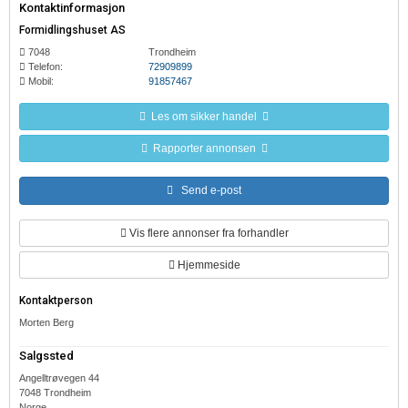
Kontaktinformasjon
Formidlingshuset AS
7048
Trondheim
Telefon:
72909899
Mobil:
91857467
Les om sikker handel
Rapporter annonsen
Send e-post
Vis flere annonser fra forhandler
Hjemmeside
Kontaktperson
Morten Berg
Salgssted
Angelltrøvegen 44
7048 Trondheim
Norge