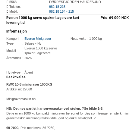
5563
FØRRESFJORDEN HAUGESUND
Telefon:
982 18 215
Mobil:
982 18 154 - 215
Everun 1000 kg servo spaker Lagervare kort
Pris:
69.000 NOK
levering tid
Informasjon
Kategori
:
Everun Minigraver
Netto vekt
:
1 000 kg
Type
:
Selges - Ny
Everun
1000 kg servo
Modell
:
spaker Lagervare
Årsmodell
:
2026
Hyttetype
:
Åpent
Beskrivelse
RWX 10-8 minigraver 1000KG
Artikkel nr: 27060
Minigravemaskin.no
NB: Det nye partiet har servospaker ved stolen. ?Se bilde 1-5.
Dette er en 1000 kg kompakt minigraver beregnet for deg som trenger en sterk mini
gravemaskin med lang rekkevidde, god og enkel smidighet. ?
69 ?000,-
Pris med mva: 86 ?250,-