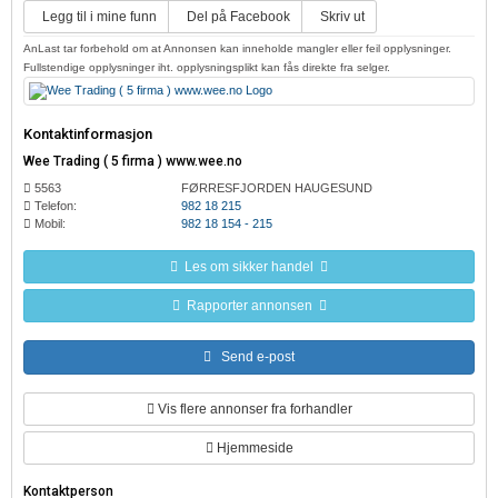
Legg til i mine funn
Del på Facebook
Skriv ut
AnLast tar forbehold om at Annonsen kan inneholde mangler eller feil opplysninger.
Fullstendige opplysninger iht. opplysningsplikt kan fås direkte fra selger.
Kontaktinformasjon
Wee Trading ( 5 firma ) www.wee.no
5563
FØRRESFJORDEN HAUGESUND
Telefon:
982 18 215
Mobil:
982 18 154 - 215
Les om sikker handel
Rapporter annonsen
Send e-post
Vis flere annonser fra forhandler
Hjemmeside
Kontaktperson