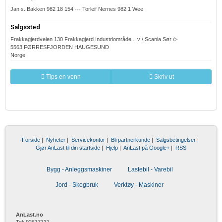
Jan s. Bakken 982 18 154 --- Torleif Nernes 982 1 Wee
Salgssted
Frakkagjerdveien 130 Frakkagjerd Industriområde .. v / Scania Sør />
5563 FØRRESFJORDEN HAUGESUND
Norge
Tips en venn
Skriv ut
Forside
|
Nyheter
|
Servicekontor
|
Bli partnerkunde
|
Salgsbetingelser
|
Gjør AnLast til din startside
|
Hjelp
|
AnLast på Google+
|
RSS
Bygg - Anleggsmaskiner
Lastebil - Varebil
Jord - Skogbruk
Verktøy - Maskiner
AnLast.no