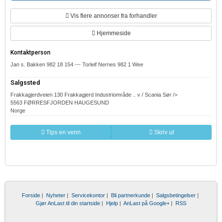
Vis flere annonser fra forhandler
Hjemmeside
Kontaktperson
Jan s. Bakken 982 18 154 --- Torleif Nernes 982 1 Wee
Salgssted
Frakkagjerdveien 130 Frakkagjerd Industriområde .. v / Scania Sør />
5563 FØRRESFJORDEN HAUGESUND
Norge
Tips en venn
Skriv ut
Forside
|
Nyheter
|
Servicekontor
|
Bli partnerkunde
|
Salgsbetingelser
|
Gjør AnLast til din startside
|
Hjelp
|
AnLast på Google+
|
RSS