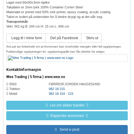
Laget med 60x60x3mm bjelke
Takplaten er 2mm tykk 100% Container Corten Steel
Materialet er primet med 50% zink primer, epoxy coating, acrylic coating.
Taket er isolert på undersiden for å hindre drypp og at det slår seg.
Transportmål:
Vekt: 501 kg B: 244 cm H: 15 cm L: 606 cm
Legg til i mine funn
Del på Facebook
Skriv ut
AnLast tar forbehold om at Annonsen kan inneholde mangler eller feil opplysninger.
Fullstendige opplysninger iht. opplysningsplikt kan fås direkte fra selger.
Kontaktinformasjon
Wee Trading ( 5 firma ) www.wee.no
5563
FØRRESFJORDEN HAUGESUND
Telefon:
982 18 215
Mobil:
982 18 154 - 215
Les om sikker handel
Rapporter annonsen
Send e-post