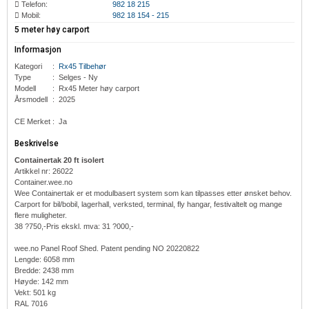
Telefon:
982 18 215
Mobil:
982 18 154 - 215
5 meter høy carport
Informasjon
Kategori
:
Rx45 Tilbehør
Type
:
Selges - Ny
Modell
:
Rx45
Meter høy carport
Årsmodell
:
2025
CE Merket
:
Ja
Beskrivelse
Containertak 20 ft isolert
Artikkel nr: 26022
Container.wee.no
Wee Containertak er et modulbasert system som kan tilpasses etter ønsket behov.
Carport for bil/bobil, lagerhall, verksted, terminal, fly hangar, festivaltelt og mange
flere muligheter.
38 ?750,-Pris ekskl. mva: 31 ?000,-
wee.no Panel Roof Shed. Patent pending NO 20220822
Lengde: 6058 mm
Bredde: 2438 mm
Høyde: 142 mm
Vekt: 501 kg
RAL 7016