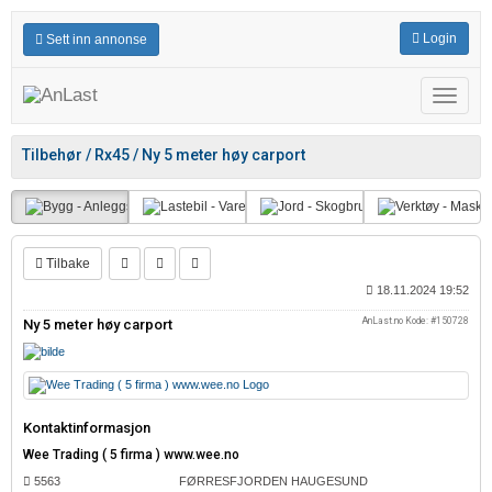
Login
Sett inn annonse
Meny
Tilbehør / Rx45 / Ny 5 meter høy carport
Tilbake
18.11.2024 19:52
AnLast.no Kode: #150728
Ny 5 meter høy carport
Kontaktinformasjon
Wee Trading ( 5 firma ) www.wee.no
5563
FØRRESFJORDEN HAUGESUND