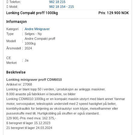
Telefon:
982 18 215
Mobil:
982 18 154 - 215
Lonking Compakt proff 1000kg
Pris:
129.900 NOK
Informasjon
Kategori
:
‎Andre Minigraver
Type
:
Selges - Ny
‎Andre
Compakt proff
Modell
:
1000kg
Årsmodell
:
2024
CE
:
Ja
Merket
Beskrivelse
Lonking minigraver proff CDM6010
Artikkel nr: 27068
Lonking er blant topp 50 i verden, i produksjon av anleggs maskiner.
8.000 anastte på fabrikken vi besøkte, se bilder
Lonking CDM6010 1000kg er en kompakt maskin utstyrt med blant annet Yanmar
motor, servospaker, teleskopisk understell med 2 speed hastighet på belter,
kombihydraulikk for betjening av ekstrautstyr som klype, meiselhammer eller
pusseskuffe med tilt. Hurtigkobling på skuffen er også standard.
129 900,-Pris med mva: 162 375,-
6 beregnet til lager 15.12.2023
21 beregnet til lager 24.03.2024