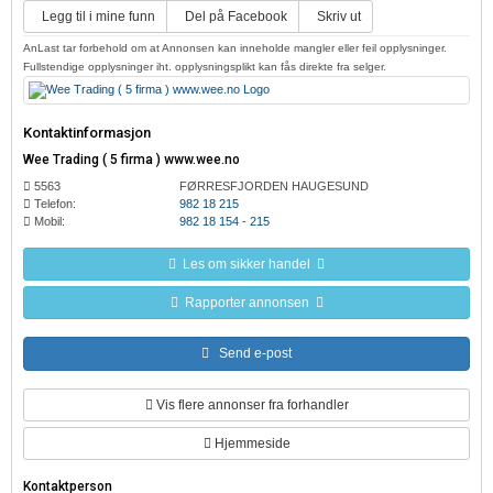
Legg til i mine funn
Del på Facebook
Skriv ut
AnLast tar forbehold om at Annonsen kan inneholde mangler eller feil opplysninger.
Fullstendige opplysninger iht. opplysningsplikt kan fås direkte fra selger.
Kontaktinformasjon
Wee Trading ( 5 firma ) www.wee.no
5563
FØRRESFJORDEN HAUGESUND
Telefon:
982 18 215
Mobil:
982 18 154 - 215
Les om sikker handel
Rapporter annonsen
Send e-post
Vis flere annonser fra forhandler
Hjemmeside
Kontaktperson