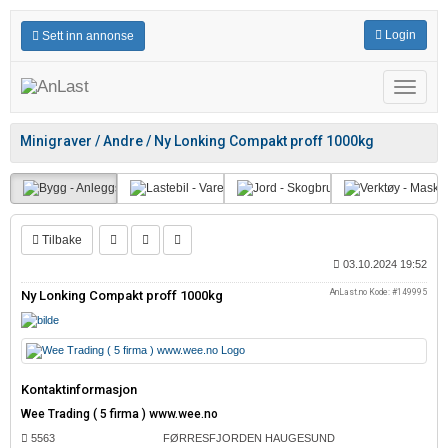
Login
Sett inn annonse
Meny
Minigraver / ‎Andre / Ny Lonking Compakt proff 1000kg
Tilbake
03.10.2024 19:52
AnLast.no Kode: #149995
Ny Lonking Compakt proff 1000kg
Kontaktinformasjon
Wee Trading ( 5 firma ) www.wee.no
5563
FØRRESFJORDEN HAUGESUND