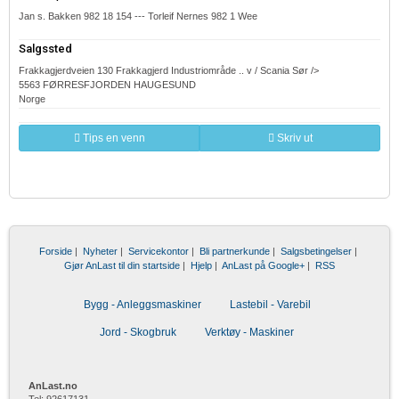
Jan s. Bakken 982 18 154 --- Torleif Nernes 982 1 Wee
Salgssted
Frakkagjerdveien 130 Frakkagjerd Industriområde .. v / Scania Sør />
5563 FØRRESFJORDEN HAUGESUND
Norge
Tips en venn
Skriv ut
Forside
|
Nyheter
|
Servicekontor
|
Bli partnerkunde
|
Salgsbetingelser
|
Gjør AnLast til din startside
|
Hjelp
|
AnLast på Google+
|
RSS
Bygg - Anleggsmaskiner
Lastebil - Varebil
Jord - Skogbruk
Verktøy - Maskiner
AnLast.no