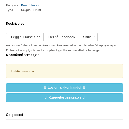
Kategori
:
Brukt Skapbil
Type
:
Selges - Brukt
Beskrivelse
Legg til i mine funn
Del på Facebook
Skriv ut
AnLast tar forbehold om at Annonsen kan inneholde mangler eller feil opplysninger.
Fullstendige opplysninger iht. opplysningsplikt kan fås direkte fra selger.
Kontaktinformasjon
Inaktiv annonse
Les om sikker handel
Rapporter annonsen
Salgssted