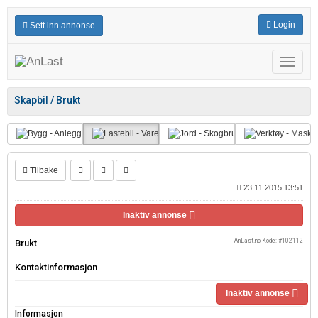
Login
Sett inn annonse
Meny
Skapbil / Brukt
Tilbake
23.11.2015 13:51
Inaktiv annonse
AnLast.no Kode: #102112
Brukt
Kontaktinformasjon
Inaktiv annonse
Informasjon